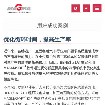
Toggl
navig
用户成功案例
MAGMA Europe, Germany
DE
优化循环时间，提高生产率
EN
CS
近年来，各铸造厂一直面临着汽车行业用户要求高质量低成本
MAGMA North-America, USA
的不断增长的压力。在全过程中的第二高成本的就是循环时间
对生产率的影响的相关费用。因此，BENEŠ a LÁT决定利用
EN
®
MAGMASOFT
软件通过优化低压模具中的冷却系统来优化其生
ES
产过程。模拟软件的结果已经被实践所证明并使循环时间的大
幅度降低。
MAGMA Asia-Pacific, Singapore
不再采用以前那种基于大量代价高昂的试验的传统试错方法，
EN
BENEŠ a LÁT工程师决定采用一种更可预测的优化方式。采用
®
MAGMA South-America, Brazil
MAGMASOFT
软件的虚拟试验设计来探寻控制冷却管路的工艺
参数的理想设置，即冷却介质的冷却时间和流动速度。