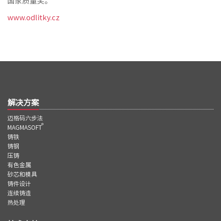
国家质量奖。
www.odlitky.cz
解决方案
迈格码六步法
®
MAGMASOFT
铸铁
铸钢
压铸
有色金属
砂芯和模具
铸件设计
连续铸造
热处理