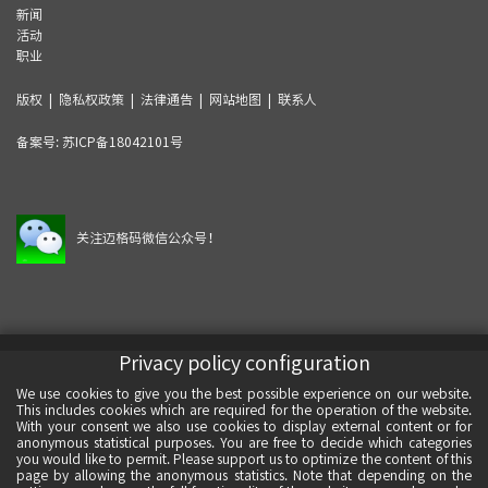
新闻
活动
职业
版权
|
隐私权政策
|
法律通告
|
网站地图
|
联系人
备案号:
苏ICP备18042101号
关注迈格码微信公众号！
Privacy policy configuration
We use cookies to give you the best possible experience on our website.
This includes cookies which are required for the operation of the website.
With your consent we also use cookies to display external content or for
anonymous statistical purposes. You are free to decide which categories
you would like to permit. Please support us to optimize the content of this
page by allowing the anonymous statistics. Note that depending on the