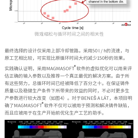
微观缩松与循环时间之间的相关性
最终选择的设计仅采用上部冷却管路。采用50 l / h的流速，与
原工艺相比较，可实现比原循环时间大约减少150秒的效果。
®
实践确认证明，采用MAGMASOFT
软件的虚拟优化可以用来评
估正确的输入参数以及推荐一个真正最优的解决方案。由于所
有这些努力，总循环时间已经被降低了百分之十。在保证铸件
质量以及稳健生产条件下所带来的效益的同时，不必对更多生
产参数进行较大改变（如图4）。对于BENEŠ A LÁT，本项目明
®
确了MAGMASOFT
软件不仅可以被用于预测和解决铸件缺陷，
而且应被用于在生产开始前优化生产工艺的助手。