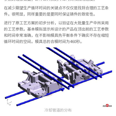
PT
在减少期望生产循环时间的关键点不仅仅是找到合理的工艺条
ES
件。很明显，同样重要的是要同时保证铸件的致密性。
MAGMA Türkiye
进行了原工艺方案的初步分析，以验证在大批量生产中所采用
EN
的工艺参数。基本模拟显示所设计的产品在顶出前的工艺参数
和时间非常准确，在不影响模具热平衡条件下确实不存在缩短
TR
循环时间的空间。模具总的合模时间为460秒。
MAGMA China
EN
ZH
MAGMA India
EN
MAGMA Korea
EN
KO
冷却管道的分布