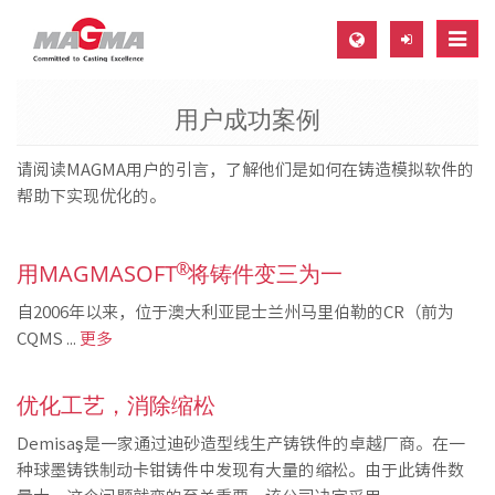
Toggl
navig
用户成功案例
MAGMA Europe, Germany
DE
请阅读MAGMA用户的引言，了解他们是如何在铸造模拟软件的
EN
帮助下实现优化的。
CS
®
用MAGMASOFT
MAGMA North-America, USA
将铸件变三为一
EN
自2006年以来，位于澳大利亚昆士兰州马里伯勒的CR（前为
CQMS ...
更多
ES
MAGMA Asia-Pacific, Singapore
优化工艺，消除缩松
EN
Demisaş是一家通过迪砂造型线生产铸铁件的卓越厂商。在一
MAGMA South-America, Brazil
种球墨铸铁制动卡钳铸件中发现有大量的缩松。由于此铸件数