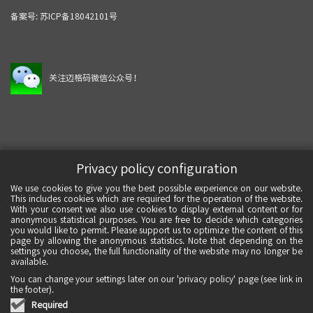
备案号:
苏ICP备18042101号
关注迈格码微信公众号！
Privacy policy configuration
We use cookies to give you the best possible experience on our website.
This includes cookies which are required for the operation of the website.
With your consent we also use cookies to display external content or for
anonymous statistical purposes. You are free to decide which categories
you would like to permit. Please support us to optimize the content of this
page by allowing the anonymous statistics. Note that depending on the
settings you choose, the full functionality of the website may no longer be
available.
You can change your settings later on our 'privacy policy' page (see link in
the footer).
Required