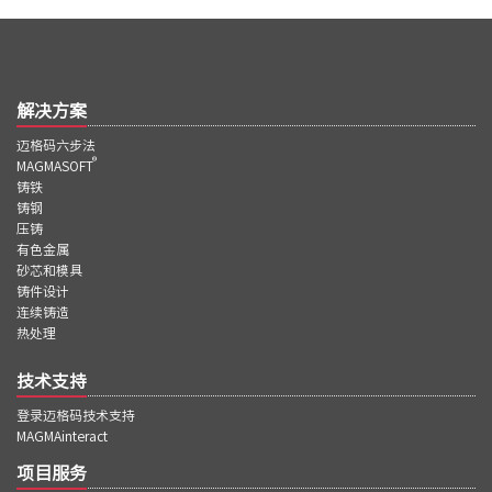
解决方案
迈格码六步法
®
MAGMASOFT
铸铁
铸钢
压铸
有色金属
砂芯和模具
铸件设计
连续铸造
热处理
技术支持
登录迈格码技术支持
MAGMAinteract
项目服务