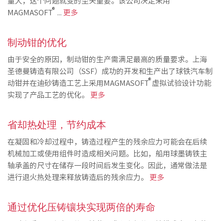
量大，这个问题就变的至关重要。该公司决定采用
PT
®
MAGMASOFT
...
更多
ES
MAGMA Türkiye
制动钳的优化
EN
由于安全的原因，制动钳的生产需满足最高的质量要求。上海
TR
圣德曼铸造有限公司（SSF）成功的开发和生产出了球铁汽车制
®
动钳并在迪砂铸造工艺上采用MAGMASOFT
虚拟试验设计功能
MAGMA China
实现了产品工艺的优化。
更多
EN
ZH
省却热处理，节约成本
MAGMA India
在凝固和冷却过程中，铸造过程产生的残余应力可能会在后续
机械加工或使用组件时造成相关问题。比如，船用球墨铸铁主
EN
轴承盖的尺寸在储存一段时间后发生变化。因此，通常做法是
MAGMA Korea
进行退火热处理来释放铸造后的残余应力。
更多
EN
通过优化压铸镶块实现两倍的寿命
KO