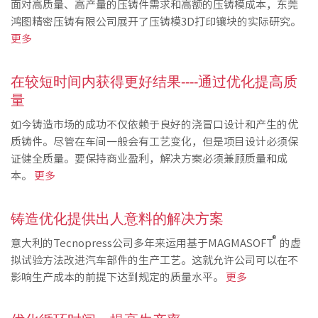
面对高质量、高产量的压铸件需求和高额的压铸模成本，东莞
鸿图精密压铸有限公司展开了压铸模3D打印镶块的实际研究。
更多
在较短时间内获得更好结果----通过优化提高质
量
如今铸造市场的成功不仅依赖于良好的浇冒口设计和产生的优
质铸件。尽管在车间一般会有工艺变化，但是项目设计必须保
证健全质量。要保持商业盈利，解决方案必须兼顾质量和成
本。
更多
铸造优化提供出人意料的解决方案
®
意大利的Tecnopress公司多年来运用基于MAGMASOFT
的虚
拟试验方法改进汽车部件的生产工艺。这就允许公司可以在不
影响生产成本的前提下达到规定的质量水平。
更多