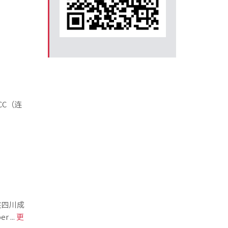
CC（连
在四川成
...
更