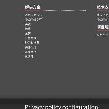
解决方案
技术支
迈格码六步法
登录迈格
®
MAGMASOFT
MAGMAin
铸铁
项目服
铸钢
压铸
项目服务
有色金属
砂芯和模具
铸件设计
连续铸造
热处理
Privacy policy configuration