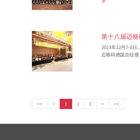
多
第十八届迈格
2023年12月7
迈格码德国总经理 Mr.
<<
<
1
2
3
>
>>