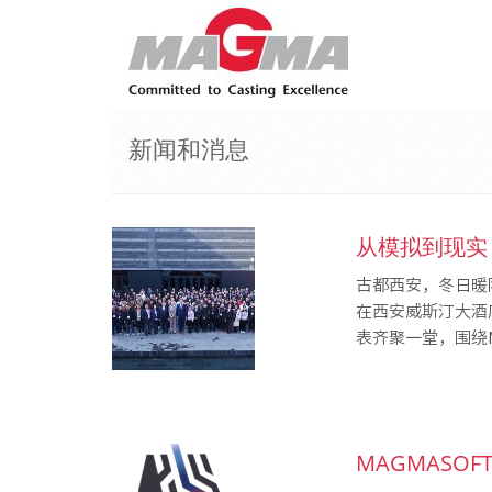
新闻和消息
从模拟到现实
古都西安，冬日暖阳
在西安威斯汀大酒
表齐聚一堂，围绕M .
MAGMASOF