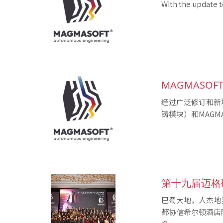
With the update to 
MAGMASOF
经过广泛修订和新
铸模块）和MAGMA .
第十九届迈格
巴蜀大地，人杰地灵
都协信希尔顿酒店隆