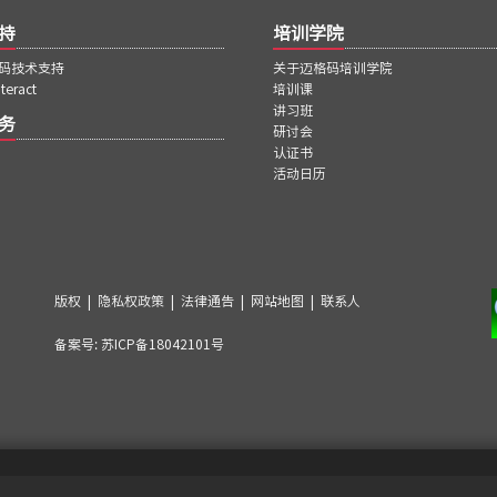
持
培训学院
码技术支持
关于迈格码培训学院
teract
培训课
讲习班
务
研讨会
认证书
活动日历
版权
|
隐私权政策
|
法律通告
|
网站地图
|
联系人
备案号:
苏ICP备18042101号