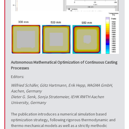
Autonomous Mathematical Optimization of Continuous Casting
Processes
Editors:
Wilfried Schäfer, Götz Hartmann, Erik Hepp, MAGMA GmbH,
Aachen, Germany
Dieter G. Senk, Sonja Stratemeier, IEHK RWTH Aachen
University, Germany
The publication introduces a numerical simulation based
optimization strategy, following rigorous thermodynamic and
thermo mechanical models as well as a strictly methodic