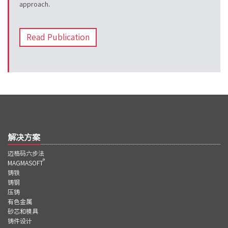
approach.
Read Publication
解决方案
迈格码六步法
®
MAGMASOFT
铸铁
铸钢
压铸
有色金属
砂芯和模具
铸件设计