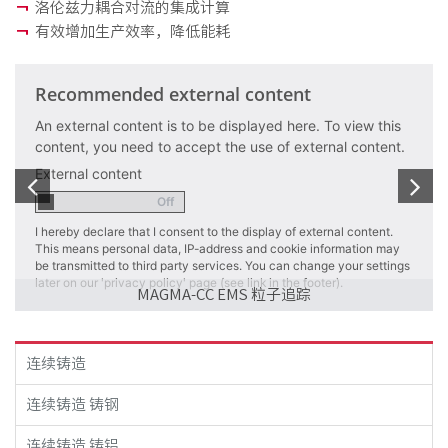
PT
洛伦兹力耦合对流的集成计算
有效增加生产效率，降低能耗
ES
MAGMA Türkiye
Recommended external content
EN
An external content is to be displayed here. To view this
TR
content, you need to accept the use of external content.
External content
MAGMA China
EN
I hereby declare that I consent to the display of external content.
ZH
This means personal data, IP-address and cookie information may
be transmitted to third party services. You can change your settings
MAGMA India
later on our 'privacy policy' page (see link in the footer).
MAGMA-CC EMS 粒子追踪
EN
MAGMA Korea
连续铸造
EN
连续铸造 铸钢
KO
连续铸造 铸铝